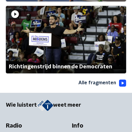
Richtingenstrijd binnen de Democraten
Alle fragmenten
Wie luistert
weet meer
Radio
Info