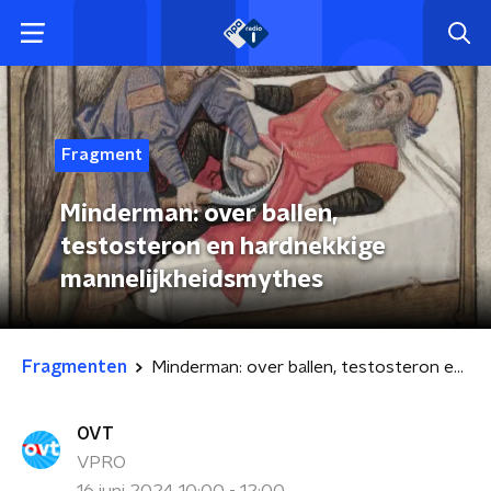
Fragment
Minderman: over ballen,
testosteron en hardnekkige
mannelijkheidsmythes
Fragmenten
Minderman: over ballen, testosteron en hardnekkige mannelijkheidsmythes
OVT
VPRO