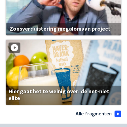
'Zonsverduistering megalomaan project'
Hier gaat het te weinig over: de net-niet
elite
Alle fragmenten