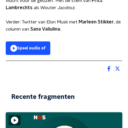
vlucht voor de geuzen'. Met de stem van
Frits
Lambrechts
als Wouter Jacobsz.
Verder: Twitter van Elon Musk met
Marleen Stikker
, de
column van
Sana Valiulina.
Speel audio af
Recente fragmenten