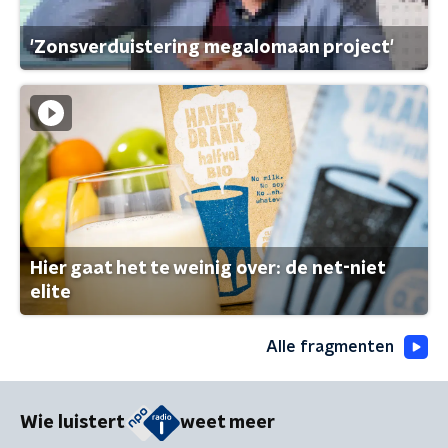
'Zonsverduistering megalomaan project'
Hier gaat het te weinig over: de net-niet
elite
Alle fragmenten
Wie luistert
weet meer