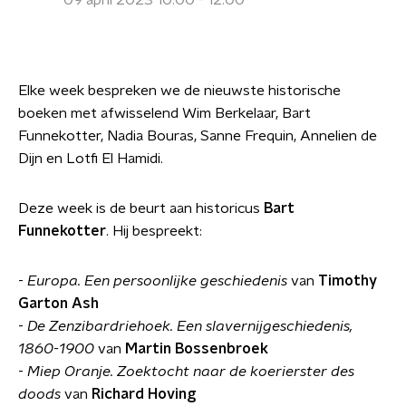
09 april 2023 10:00 - 12:00
Elke week bespreken we de nieuwste historische
boeken met afwisselend Wim Berkelaar, Bart
Funnekotter, Nadia Bouras, Sanne Frequin, Annelien de
Dijn en Lotfi El Hamidi.
Deze week is de beurt aan historicus
Bart
Funnekotter
. Hij bespreekt:
-
Europa. Een persoonlijke geschiedenis
van
Timothy
Garton Ash
-
De Zenzibardriehoek. Een slavernijgeschiedenis,
1860-1900
van
Martin Bossenbroek
-
Miep Oranje. Zoektocht naar de koerierster des
doods
van
Richard Hoving