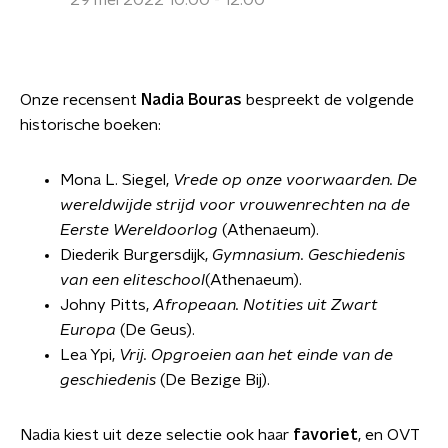
29 mei 2022 10:00 - 12:00
Onze recensent
Nadia Bouras
bespreekt de volgende
historische boeken:
Mona L. Siegel,
Vrede op onze voorwaarden. De
wereldwijde strijd voor vrouwenrechten na de
Eerste Wereldoorlog
(Athenaeum).
Diederik Burgersdijk,
Gymnasium. Geschiedenis
van een eliteschool
(Athenaeum).
Johny Pitts,
Afropeaan. Notities uit Zwart
Europa
(De Geus).
Lea Ypi,
Vrij. Opgroeien aan het einde van de
geschiedenis
(De Bezige Bij).
Nadia kiest uit deze selectie ook haar
favoriet
, en OVT