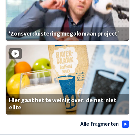
'Zonsverduistering megalomaan project'
Hier gaat het te weinig over: de net-niet
elite
Alle fragmenten