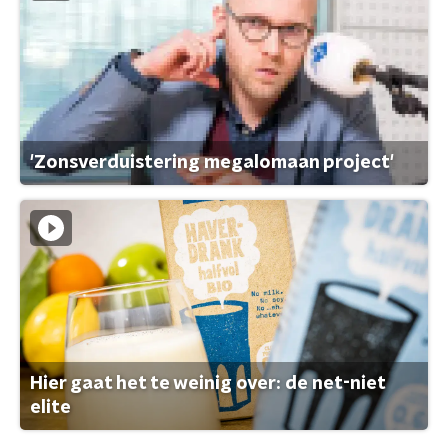
'Zonsverduistering megalomaan project'
Hier gaat het te weinig over: de net-niet
elite