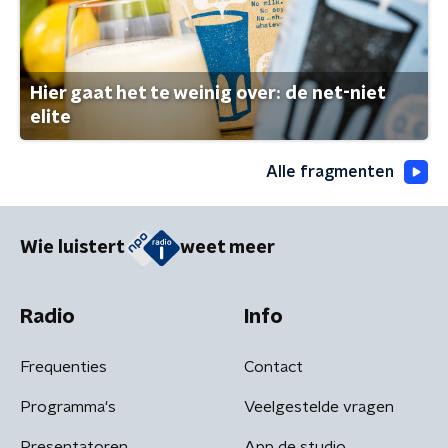
Hier gaat het te weinig over: de net-niet
elite
Alle fragmenten
Wie luistert
weet meer
Radio
Info
Frequenties
Contact
Programma's
Veelgestelde vragen
Presentatoren
App de studio