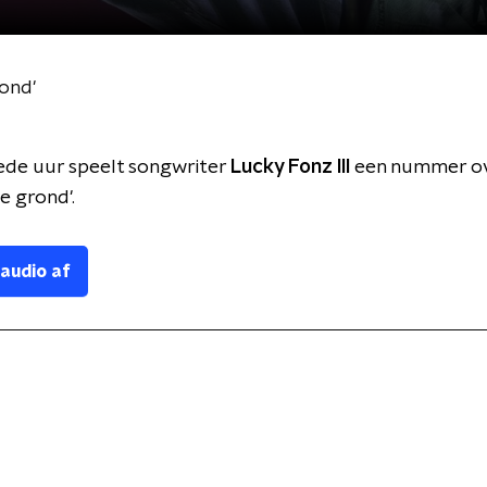
rond'
ede uur speelt songwriter
Lucky Fonz III
een nummer ove
e grond'.
 audio af