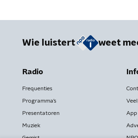
Wie luistert
weet me
Radio
Inf
Frequenties
Cont
Programma's
Veel
Presentatoren
App 
Muziek
Adv
Gemist
NPO