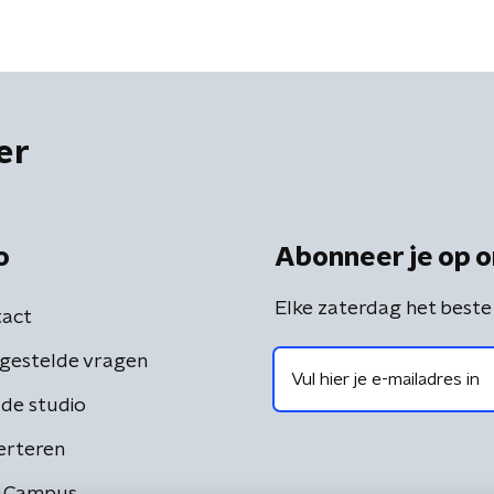
er
o
Abonneer je op o
Elke zaterdag het beste
act
gestelde vragen
de studio
erteren
 Campus