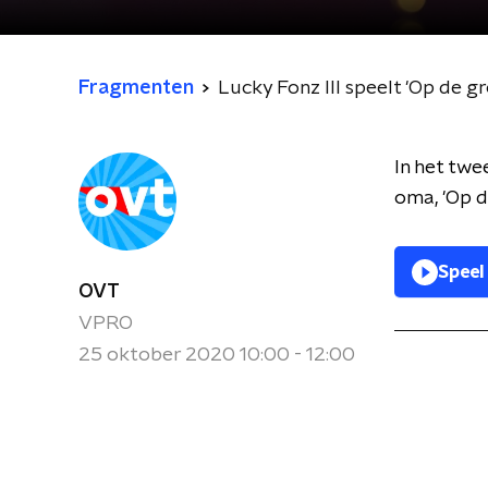
Fragmenten
Lucky Fonz III speelt 'Op de g
In het twe
oma, 'Op d
Speel
OVT
VPRO
25 oktober 2020 10:00 - 12:00