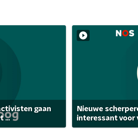
activisten gaan
Nieuwe scherpere
...
interessant voor