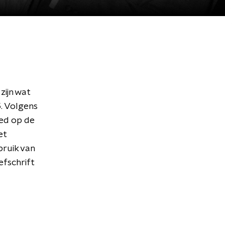
ijn wat
5. Volgens
oed op de
et
bruik van
fschrift