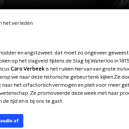
n het verleden
modder en angstzweet: dat moet zo ongeveer geweest z
oken op het slagveld tijdens de Slag bij Waterloo in 181
ricus
Caro Verbeek
is het ruiken hiervan van grote invl
rop we naar deze historische gebeurtenis kijken.Ze do
naar het olfactorisch vermogen en pleit voor meer ge
e wetenschap. Ze promoveerde deze week met haar proe
 de tijd
en is bij ons te gast.
 audio af