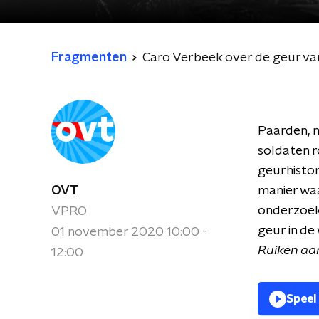
Fragmenten
Caro Verbeek over de geur va
Paarden, 
soldaten r
geurhisto
OVT
manier waa
onderzoek 
VPRO
geur in d
01 november 2020 10:00 -
Ruiken aan
12:00
Speel