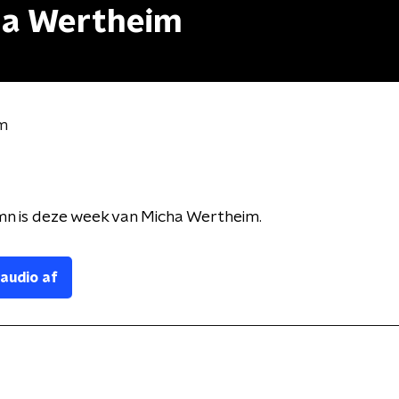
ha Wertheim
m
mn is deze week van Micha Wertheim.
 audio af