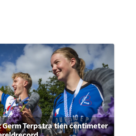
t Germ Terpstra tien centimeter
ereldrecord