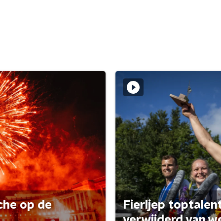
che op de
Fierljep toptalen
verwijderd van w