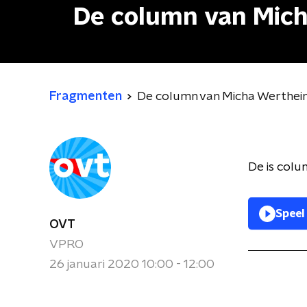
De column van Mic
Fragmenten
De column van Micha Werthei
De is colu
Speel
OVT
VPRO
26 januari 2020 10:00 - 12:00