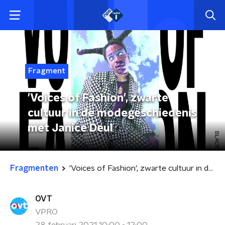
Fragment
'Voices of Fashion', zwarte
cultuur in de modegeschiedenis
met Janice Deul
Fragmenten
'Voices of Fashion', zwarte cultuur in de modegeschiedenis met Janice Deul
OVT
VPRO