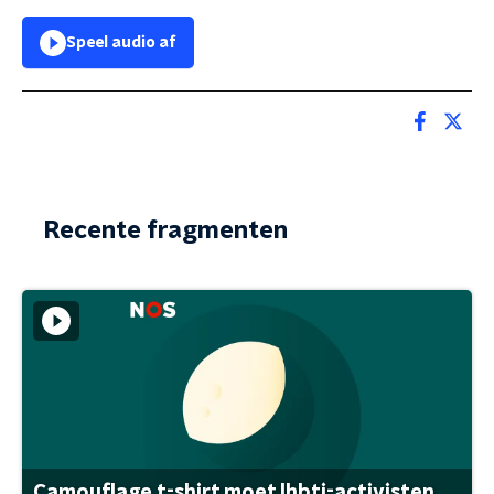
Speel audio af
Recente fragmenten
Camouflage t-shirt moet lhbti-activisten