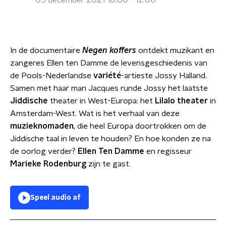
05 december 2021 10:00 - 12:00
In de documentaire
Negen koffers
ontdekt muzikant en
zangeres Ellen ten Damme de levensgeschiedenis van
de Pools-Nederlandse
variété
-artieste Jossy Halland.
Samen met haar man Jacques runde Jossy het laatste
Jiddische
theater in West-Europa: het
Lilalo theater
in
Amsterdam-West. Wat is het verhaal van deze
muzieknomaden
, die heel Europa doortrokken om de
Jiddische taal in leven te houden? En hoe konden ze na
de oorlog verder?
Ellen Ten Damme
en regisseur
Marieke Rodenburg
zijn te gast.
Speel audio af