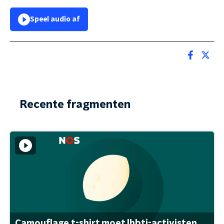
Speel audio af
Recente fragmenten
Camouflage t-shirt moet lhbti-activisten