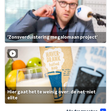
'Zonsverduistering megalomaan project'
Hier gaat het te weinig over: de net-niet
elite