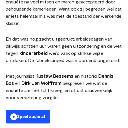
enquête na veel mitsen en maren geaccepteerd door
behoudende kamerleden. Want ook zij begrepen wel dat
er iets helemaal mis was met ‘de toestand der werkende
klasse’.
En dat was nog zacht uitgedrukt: arbeidsdagen van
dikwijls achttien uur waren geen uitzondering en de wet
tegen
kinderarbeid
werd vaak op slinkse wijze
ontdoken. De fabrieksarbeid was moordend ongezond.
Met journalist
Kustaw Bessems
en historici
Dennis
Bos
en
Dirk Jan Wolffram
bespreken we wat de
enquête aan het licht kreeg, en of dat daadwerkelijk
voor verbetering zorgde.
Speel audio af