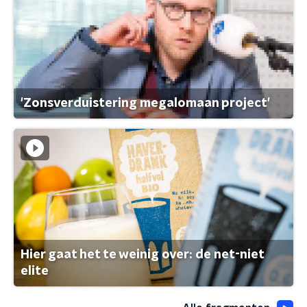
'Zonsverduistering megalomaan project'
Hier gaat het te weinig over: de net-niet
elite