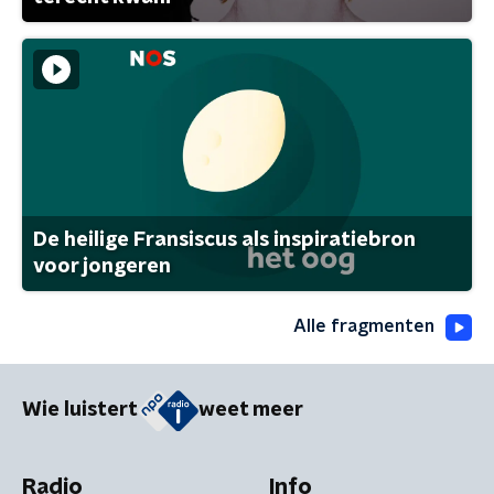
De heilige Fransiscus als inspiratiebron
voor jongeren
Alle fragmenten
Wie luistert
weet meer
Radio
Info