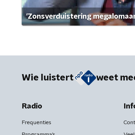
'Zonsverduistering megalomaan
Wie luistert
weet me
Radio
Inf
Frequenties
Cont
Programma's
Veel