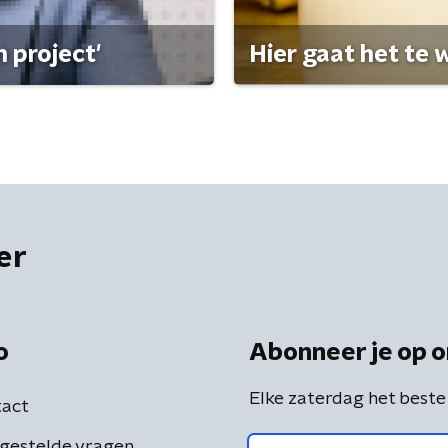
 project'
Hier gaat het te w
er
o
Abonneer je op o
Elke zaterdag het beste
act
gestelde vragen