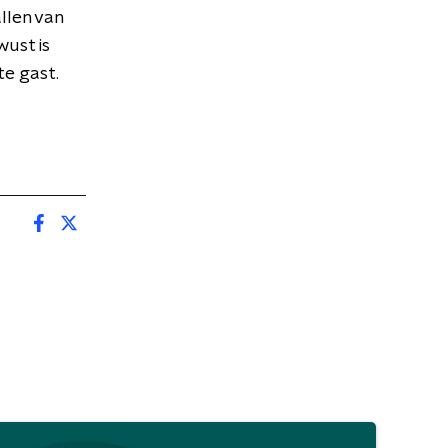
llen van
wust is
 te gast.