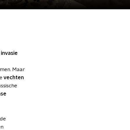
 invasie
komen. Maar
te
vechten
ussische
nse
 de
en