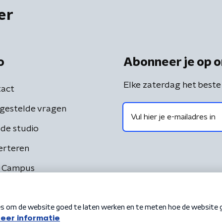
er
o
Abonneer je op o
Elke zaterdag het beste
act
gestelde vragen
de studio
erteren
 Campus