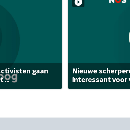
activisten gaan
Nieuwe scherpere
...
interessant voor