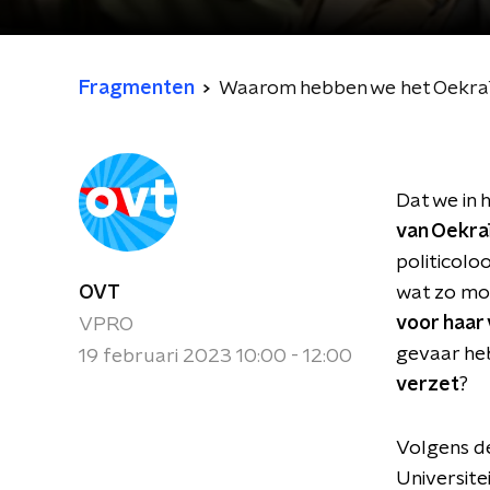
Fragmenten
Waarom hebben we het Oekraï
Dat we in 
van Oekra
politicolo
OVT
wat zo mog
voor haar 
VPRO
gevaar he
19 februari 2023 10:00 - 12:00
verzet
?
Volgens d
Universite