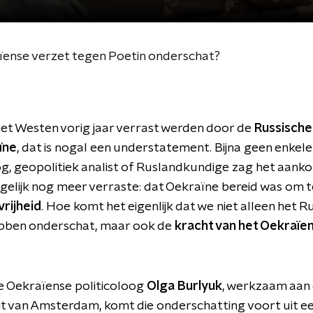
ense verzet tegen Poetin onderschat?
het Westen vorig jaar verrast werden door de
Russische
ïne
, dat is nogal een understatement. Bijna geen enkele
og, geopolitiek analist of Ruslandkundige zag het aan
elijk nog meer verraste: dat Oekraïne bereid was om 
vrijheid
. Hoe komt het eigenlijk dat we niet alleen het R
bben onderschat, maar ook de
kracht van het Oekraïe
e Oekraïense politicoloog
Olga Burlyuk
, werkzaam aan
it van Amsterdam, komt die onderschatting voort uit e