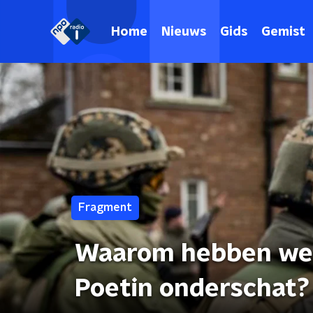
Home
Nieuws
Gids
Gemist
Fragment
Waarom hebben we 
Poetin onderschat?