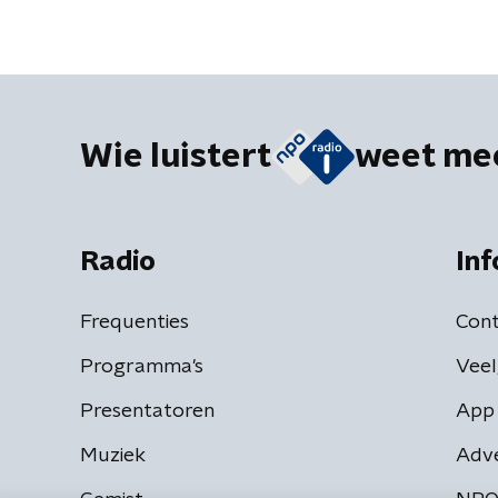
Wie luistert
weet me
Radio
Inf
Frequenties
Cont
Programma's
Veel
Presentatoren
App 
Muziek
Adv