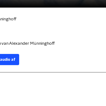
ninghoff
 van Alexander Münninghoff
 audio af