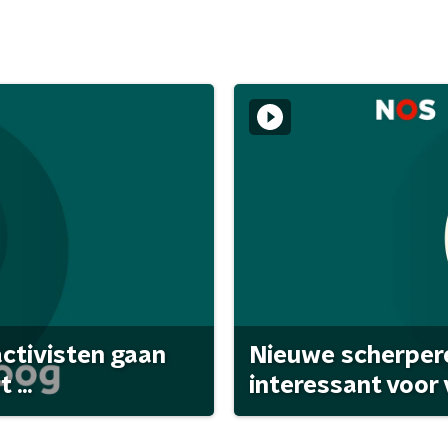
activisten gaan
Nieuwe scherpere
...
interessant voor