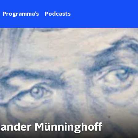
Programma's
Podcasts
xander Münninghoff