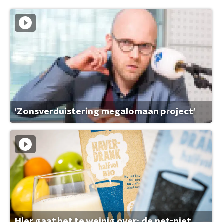
'Zonsverduistering megalomaan project'
Hier gaat het te weinig over: de net-niet