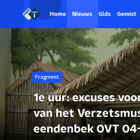
Home
Nieuws
Gids
Gemist
Fragment
1e uur: excuses voor
van het Verzetsmu
eendenbek OVT 04