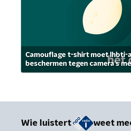
Camouflage t-shirt moet lhbti-
beschermen tegen camera's met 
Wie luistert
weet me