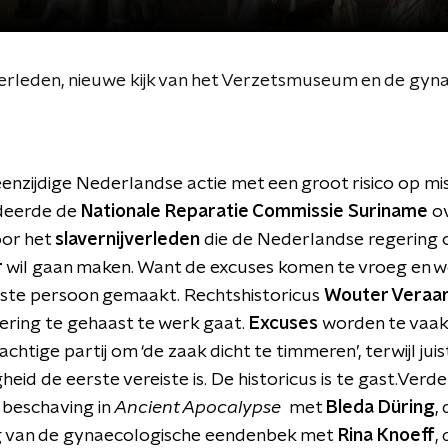
ijverleden, nieuwe kijk van het Verzetsmuseum en de 
n eenzijdige Nederlandse actie met een groot risico op mis
deerde de
Nationale Reparatie Commissie Suriname
ov
oor het
slavernijverleden
die de Nederlandse regering
r
wil gaan maken. Want de excuses komen te vroeg en w
iste persoon gemaakt. Rechtshistoricus
Wouter Veraa
ering te gehaast te werk gaat.
Excuses
worden te vaak
htige partij om ‘de zaak dicht te timmeren’, terwijl juis
eid de eerste vereiste is. De historicus is te gast.Verde
 beschaving in
Ancient Apocalypse
met
Bleda Düring
,
 van de gynaecologische eendenbek met
Rina Knoeff
,