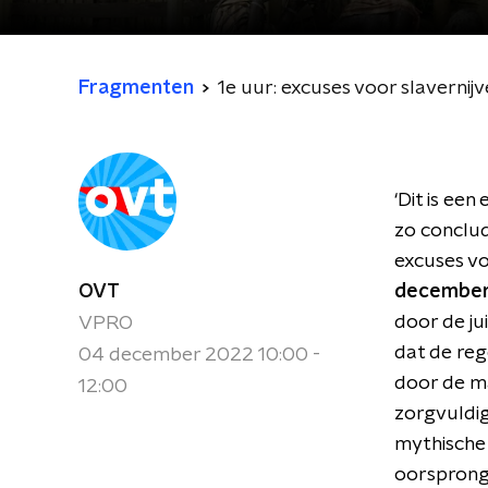
Fragmenten
1e uur: excuses voor slavern
‘Dit is ee
zo conclu
excuses v
OVT
decembe
door de ju
VPRO
dat de reg
04 december 2022 10:00 -
door de mac
12:00
zorgvuldigh
mythische
oorsprong