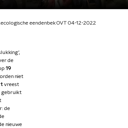
gynaecologische eendenbek OVT 04-12-2022
lukking’,
er de
 op
19
orden niet
rt
vreest
 gebruikt
t
r: de
 de
 de nieuwe