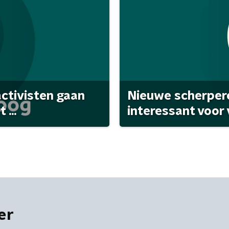
activisten gaan
Nieuwe scherpere
...
interessant voor
er