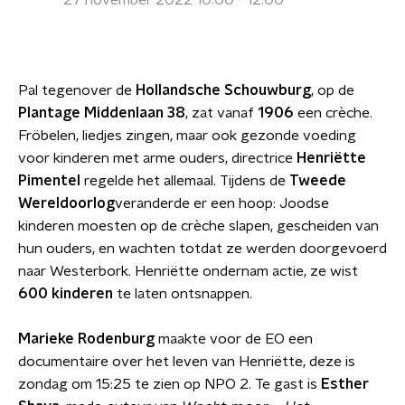
27 november 2022 10:00 - 12:00
Pal tegenover de
Hollandsche Schouwburg
, op de
Plantage Middenlaan 38
, zat vanaf
1906
een crèche.
Fröbelen, liedjes zingen, maar ook gezonde voeding
voor kinderen met arme ouders, directrice
Henriëtte
Pimentel
regelde het allemaal. Tijdens de
Tweede
Wereldoorlog
veranderde er een hoop: Joodse
kinderen moesten op de crèche slapen, gescheiden van
hun ouders, en wachten totdat ze werden doorgevoerd
naar Westerbork. Henriëtte ondernam actie, ze wist
600 kinderen
te laten ontsnappen.
Marieke Rodenburg
maakte voor de EO een
documentaire over het leven van Henriëtte, deze is
zondag om 15:25 te zien op NPO 2. Te gast is
Esther