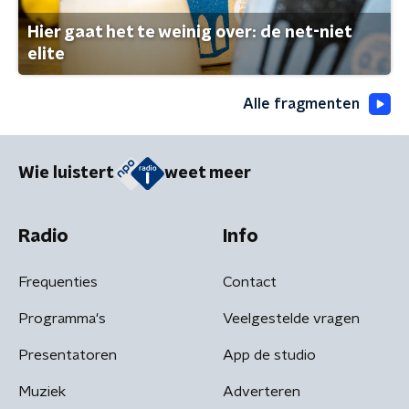
Hier gaat het te weinig over: de net-niet
elite
Alle fragmenten
Wie luistert
weet meer
Radio
Info
Frequenties
Contact
Programma's
Veelgestelde vragen
Presentatoren
App de studio
Muziek
Adverteren