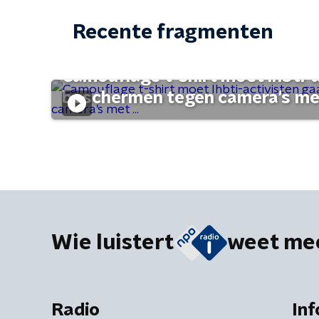
Recente fragmenten
Camouflage t-shirt moet lhbti-
beschermen tegen camera's met 
Wie luistert
weet me
Radio
Inf