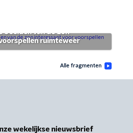
 beelden van de zon
 voorspellen ruimteweer
Alle fragmenten
nze wekelijkse nieuwsbrief