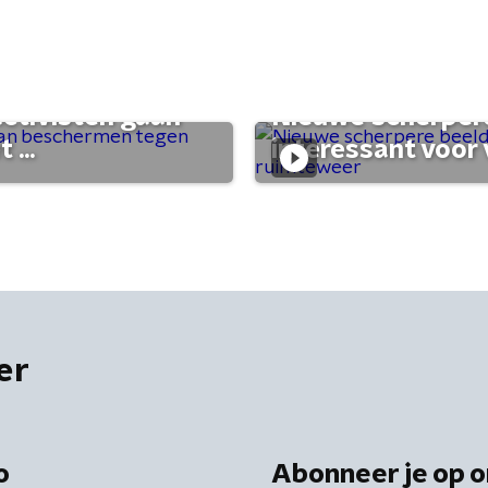
activisten gaan
Nieuwe scherpere
...
interessant voor
er
o
Abonneer je op o