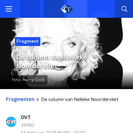
Fragment
De column van Nelleke
Noordervliet
foto:
Harry Cock
Fragmenten
De column van Nelleke Noordervliet
OVT
VPRO