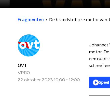
Fragmenten
De brandstofloze motor van 
Johannes W
motor. De 
een raadse
OVT
schreef ee
VPRO
22 oktober 2023 10:00 - 12:00
Speel