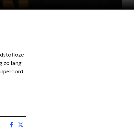
ndstofloze
g zo lang
hilperoord