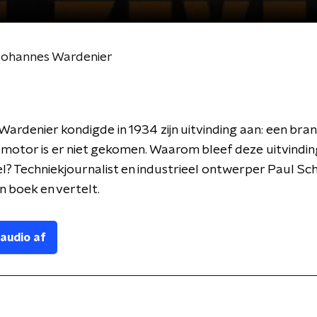
Johannes Wardenier
ardenier kondigde in 1934 zijn uitvinding aan: een bra
motor is er niet gekomen. Waarom bleef deze uitvindin
l? Techniekjournalist en industrieel ontwerper Paul Sc
n boek en vertelt.
 audio af