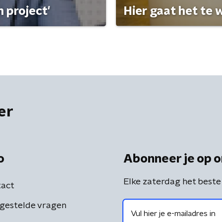
 project'
Hier gaat het te w
er
o
Abonneer je op o
Elke zaterdag het beste
act
gestelde vragen