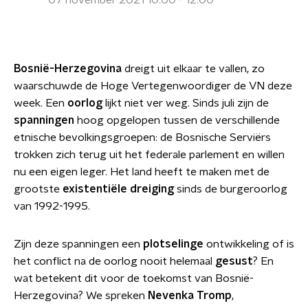
07 november 2021 10:00 - 12:00
Bosnië-Herzegovina
dreigt uit elkaar te vallen, zo
waarschuwde de Hoge Vertegenwoordiger de VN deze
week. Een
oorlog
lijkt niet ver weg. Sinds juli zijn de
spanningen
hoog opgelopen tussen de verschillende
etnische bevolkingsgroepen: de Bosnische Serviërs
trokken zich terug uit het federale parlement en willen
nu een eigen leger.
Het land heeft te maken met de
grootste
existentiële dreiging
sinds de burgeroorlog
van 1992-1995.
Zijn deze spanningen een
plotselinge
ontwikkeling of is
het conflict na de oorlog nooit helemaal
gesust
? En
wat betekent dit voor de toekomst van Bosnië-
Herzegovina? We spreken
Nevenka Tromp
,