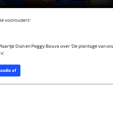
ze voorouders’
aartje Duin en Peggy Bouva over 'De plantage van on
s'.
 audio af