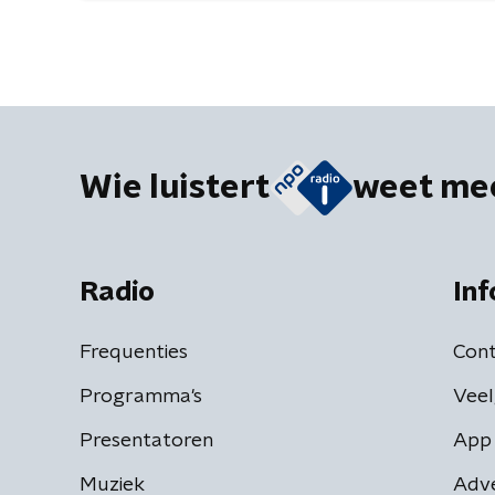
Wie luistert
weet me
Radio
Inf
Frequenties
Cont
Programma's
Veel
Presentatoren
App 
Muziek
Adv