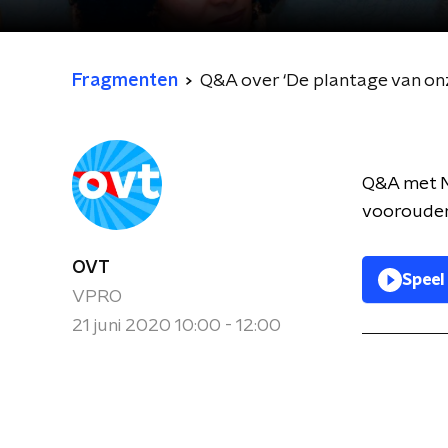
Fragmenten
Q&A over ‘De plantage van on
Q&A met M
voorouder
OVT
Speel
VPRO
21 juni 2020 10:00 - 12:00