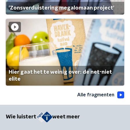
'Zonsverduistering megalomaan project'
Hier gaat het te weinig over: de net-niet
elite
Alle fragmenten
Wie luistert
weet meer