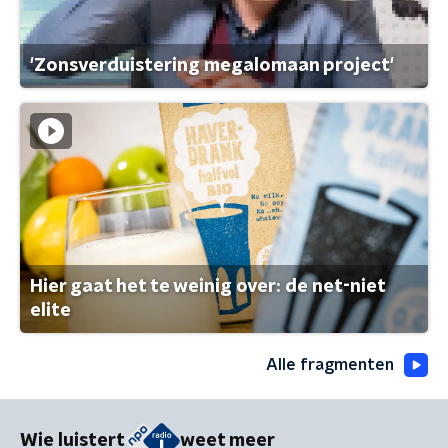
'Zonsverduistering megalomaan project'
Hier gaat het te weinig over: de net-niet
elite
Alle fragmenten
Wie luistert
weet meer