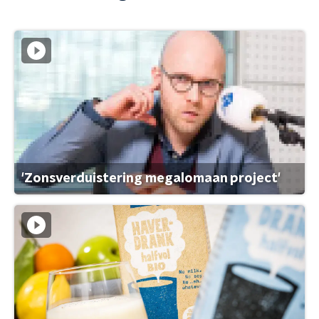
'Zonsverduistering megalomaan project'