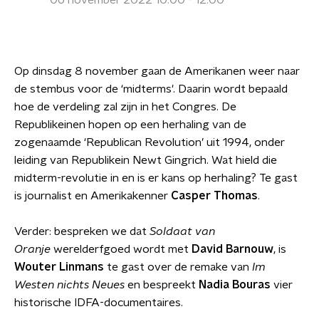
06 november 2022 10:00 - 12:00
Op dinsdag 8 november gaan de Amerikanen weer naar
de stembus voor de ‘midterms'. Daarin wordt bepaald
hoe de verdeling zal zijn in het Congres. De
Republikeinen hopen op een herhaling van de
zogenaamde ‘Republican Revolution’ uit 1994, onder
leiding van Republikein Newt Gingrich. Wat hield die
midterm-revolutie in en is er kans op herhaling? Te gast
is journalist en Amerikakenner
Casper Thomas
.
Verder: bespreken we dat
Soldaat van
Oranje
werelderfgoed wordt met
David Barnouw
, is
Wouter Linmans
te gast over de remake van
Im
Westen nichts Neues
en bespreekt
Nadia Bouras
vier
historische IDFA-documentaires.