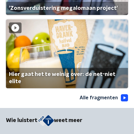
'Zonsverduistering megalomaan project'
Hier gaat het te weinig over: de net-niet
elite
Alle fragmenten
Wie luistert
weet meer