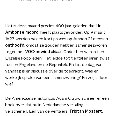
19 maart 2023 10:00 - 12:00
Het is deze maand precies 400 jaar geleden dat
‘de
Ambonse moord’
heeft plaatsgevonden. Op 9 maart
1623 werden na een kort proces op Ambon 21 mensen
onthoofd
, omdat ze zouden hebben samengezworen
tegen het
VOC-bewind
aldaar. Onder hen waren tien
Engelse kooplieden. Het leidde tot tientallen jaren twist
tussen Engeland en de Republiek. En tot de dag van
vandaag is er discussie over de toedracht. Was er
werkelijk sprake van een samenzwering? En zo ja, door
wie?
De Amerikaanse historicus Adam Clulow schreef er een
boek over dat nu in Nederlandse vertaling is
verschenen. Een van de vertalers,
Tristan Mostert
,