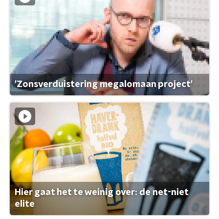
'Zonsverduistering megalomaan project'
Hier gaat het te weinig over: de net-niet
elite