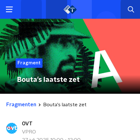
Fragment
Bouta's laatste zet
Fragmenten
Bouta's laatste zet
OVT
VPRO