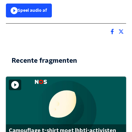
Speel audio af
Recente fragmenten
Camouflage t-shirt moet lhbti-activisten