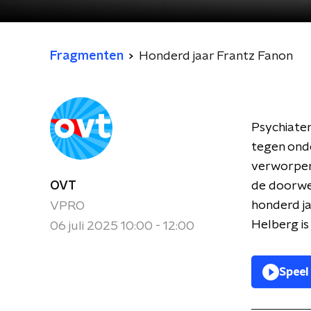
Fragmenten
Honderd jaar Frantz Fanon
Psychiater
tegen onde
verworpene
OVT
de doorwer
honderd ja
VPRO
Helberg is
06 juli 2025 10:00 - 12:00
Speel