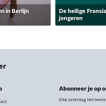
 in Berlijn
De heilige Fransi
jongeren
er
o
Abonneer je op o
Elke zaterdag het beste
act