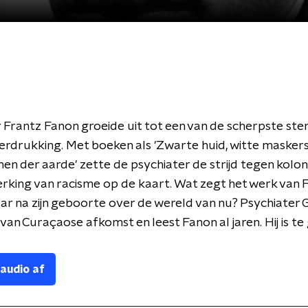
 Frantz Fanon groeide uit tot een van de scherpste s
rdrukking. Met boeken als 'Zwarte huid, witte maskers'
n der aarde' zette de psychiater de strijd tegen kolon
king van racisme op de kaart. Wat zegt het werk van 
ar na zijn geboorte over de wereld van nu? Psychiater 
 van Curaçaose afkomst en leest Fanon al jaren. Hij is te
 audio af