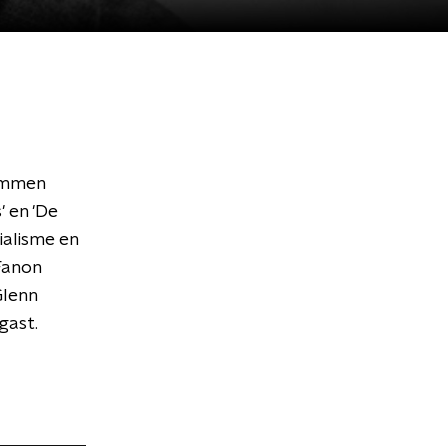
temmen
 en 'De
ialisme en
Fanon
Glenn
 gast.