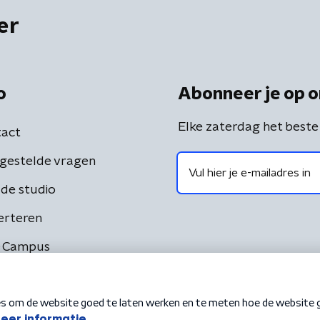
er
o
Abonneer je op o
Elke zaterdag het beste
act
gestelde vragen
de studio
erteren
 Campus