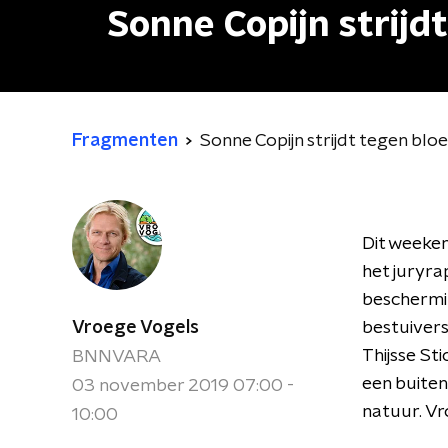
Sonne Copijn strij
Fragmenten
Sonne Copijn strijdt tegen b
Dit weeken
het juryra
beschermin
Vroege Vogels
bestuivers
Thijsse St
BNNVARA
een buite
03 november 2019 07:00 -
natuur. Vr
10:00