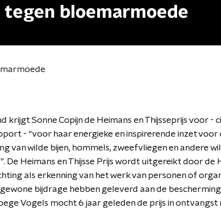
dt tegen bloemarmoede
loemarmoede
d krijgt Sonne Copijn de Heimans en Thijsseprijs voor - ci
pport - “voor haar energieke en inspirerende inzet voor
g van wilde bijen, hommels, zweefvliegen en andere wi
”. De Heimans en Thijsse Prijs wordt uitgereikt door de
ichting als erkenning van het werk van personen of organ
ngewone bijdrage hebben geleverd aan de bescherming
oege Vogels mocht 6 jaar geleden de prijs in ontvangst