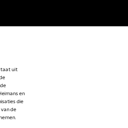
taat uit
 de
lde
 Heimans en
isaties die
 van de
 nemen.