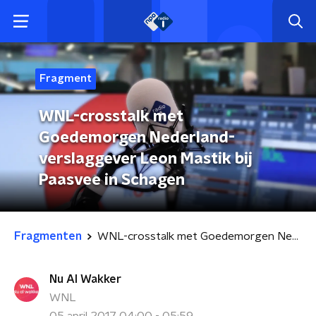
Fragment
WNL-crosstalk met
Goedemorgen Nederland-
verslaggever Leon Mastik bij
Paasvee in Schagen
Fragmenten
WNL-crosstalk met Goedemorgen Nederland-verslaggever Leon Mastik bij Paasvee in Schagen
Nu Al Wakker
WNL