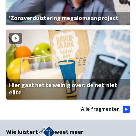
'Zonsverduistering megalomaan project'
Hier gaat het te weinig over: de net-niet
elite
Alle fragmenten
Wie luistert
weet meer