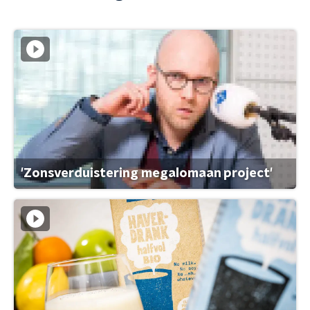
'Zonsverduistering megalomaan project'