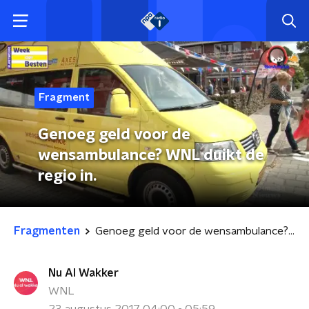
Fragment
Genoeg geld voor de
wensambulance? WNL duikt de
regio in.
Fragmenten
Genoeg geld voor de wensambulance? WNL duikt de regio in.
Nu Al Wakker
WNL