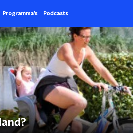
Programma's
Podcasts
sland?