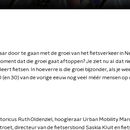
maar door te gaan met de groei van het fietsverkeer in 
moment dat die groei gaat aftoppen? Je ziet nu al dat ni
eert fietsen. In hoeverre is die groei bijzonder, als je wee
0 (en 30) van de vorige eeuw nog veel méér mensen op d
storicus Ruth Oldenziel, hoogleraar Urban Mobility Mar
oet, directeur van de fietsersbond Saskia Kluit en fiets