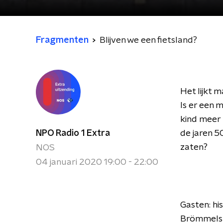
Fragmenten
Blijven we een fietsland?
Het lijkt 
Is er een 
kind meer l
NPO Radio 1 Extra
de jaren 5
zaten?
NOS
04 januari 2020 19:00 - 22:00
Gasten: hi
Brömmelstr