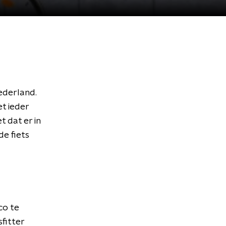
Nederland.
et ieder
t dat er in
e fiets
co te
fitter