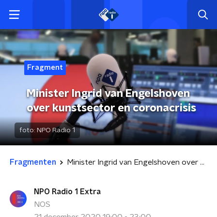
Fragment
Minister Ingrid van Engelshoven
over kunstsector en coronacrisis
foto:
NPO Radio 1
Fragmenten
Minister Ingrid van Engelshoven over kunstsector en coronacrisis
NPO Radio 1 Extra
NOS