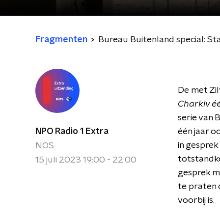
Fragmenten
Bureau Buitenland special: Sta
De met Zi
Charkiv é
serie van 
NPO Radio 1 Extra
één jaar o
in gespre
NOS
totstandko
15 juli 2023 19:00 - 22:00
gesprek m
te praten
voorbij is.