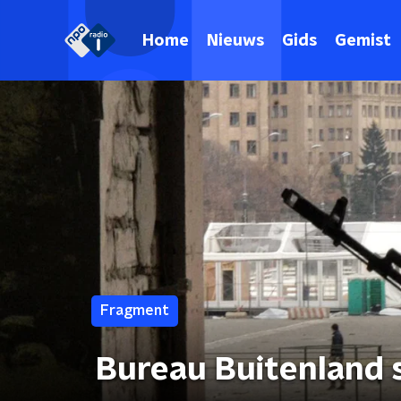
Home
Nieuws
Gids
Gemist
Fragment
Bureau Buitenland sp