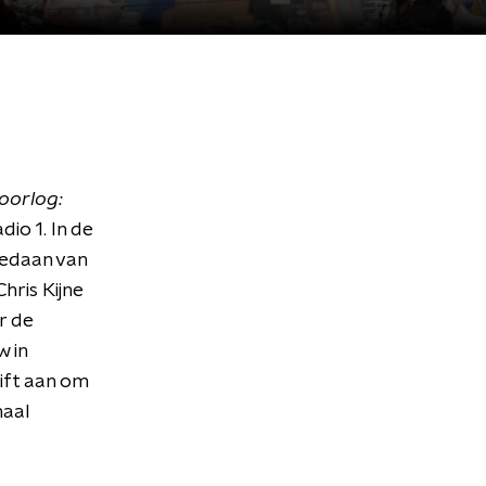
 oorlog:
io 1. In de
gedaan van
hris Kijne
r de
w in
ift aan om
maal