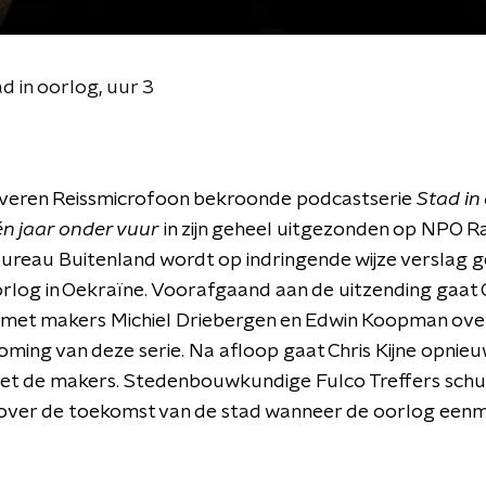
d in oorlog, uur 3
lveren Reissmicrofoon bekroonde podcastserie
Stad in
én jaar onder vuur
in zijn geheel uitgezonden op NPO Rad
Bureau Buitenland wordt op indringende wijze verslag 
orlog in Oekraïne. Voorafgaand aan de uitzending gaat C
k met makers Michiel Driebergen en Edwin Koopman ove
ming van deze serie. Na afloop gaat Chris Kijne opnieu
et de makers. Stedenbouwkundige Fulco Treffers schu
 over de toekomst van de stad wanneer de oorlog een