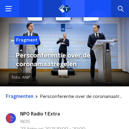
Fragment
Persconferentie over de
coronamaatregelen
foto:
ANP
Fragmenten
Persconferentie over de coronamaatregelen
NPO Radio 1 Extra
NOS