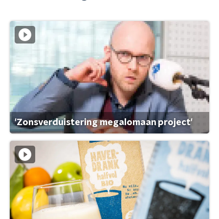
'Zonsverduistering megalomaan project'