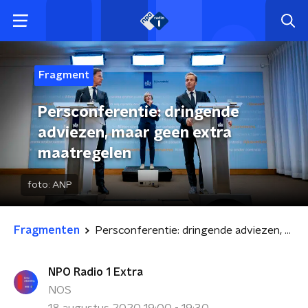
Fragment
Persconferentie: dringende
adviezen, maar geen extra
maatregelen
foto:
ANP
Fragmenten
Persconferentie: dringende adviezen, maar geen extra maatregelen
NPO Radio 1 Extra
NOS