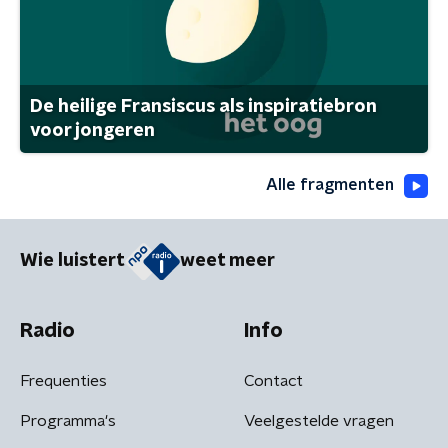
De heilige Fransiscus als inspiratiebron
voor jongeren
Alle fragmenten
Wie luistert
weet meer
Radio
Info
Frequenties
Contact
Programma's
Veelgestelde vragen