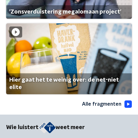
'Zonsverduistering megalomaan project'
Hier gaat het te weinig over: de net-niet
elite
Alle fragmenten
Wie luistert
weet meer