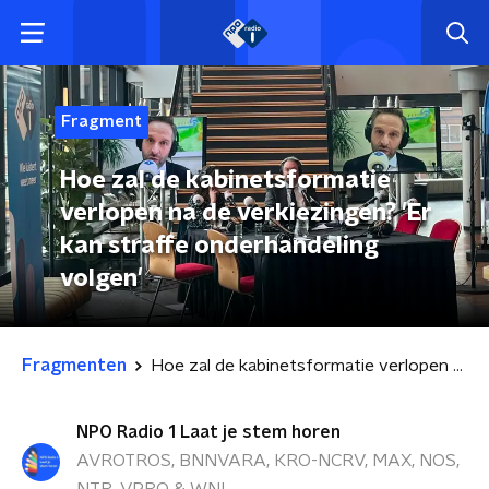
Fragment
Hoe zal de kabinetsformatie
verlopen na de verkiezingen? 'Er
kan straffe onderhandeling
volgen'
Fragmenten
Hoe zal de kabinetsformatie verlopen na de verkiezingen? 'Er kan straffe onderhandeling volgen'
NPO Radio 1 Laat je stem horen
AVROTROS, BNNVARA, KRO-NCRV, MAX, NOS,